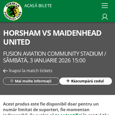
ACASĂ BILETE
HORSHAM VS MAIDENHEAD
UNITED
FUSION AVIATION COMMUNITY STADIUM /
SÂMBĂTĂ, 3 IANUARIE 2026 15:00
înapoi la match tickets
Mai multe informații
Răscumpără codul
Acest produs este fie disponibil doar pentru un
număr limitat de suporteri, fie momentan